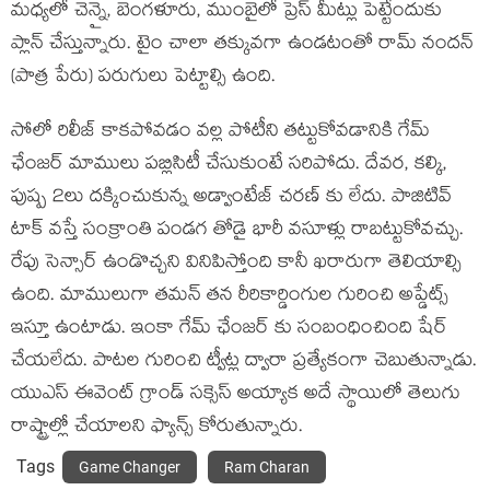
మధ్యలో చెన్నై, బెంగళూరు, ముంబైలో ప్రెస్ మీట్లు పెట్టేందుకు
ప్లాన్ చేస్తున్నారు. టైం చాలా తక్కువగా ఉండటంతో రామ్ నందన్
(పాత్ర పేరు) పరుగులు పెట్టాల్సి ఉంది.
సోలో రిలీజ్ కాకపోవడం వల్ల పోటీని తట్టుకోవడానికి గేమ్
ఛేంజర్ మాములు పబ్లిసిటీ చేసుకుంటే సరిపోదు. దేవర, కల్కి,
పుష్ప 2లు దక్కించుకున్న అడ్వాంటేజ్ చరణ్ కు లేదు. పాజిటివ్
టాక్ వస్తే సంక్రాంతి పండగ తోడై భారీ వసూళ్లు రాబట్టుకోవచ్చు.
రేపు సెన్సార్ ఉండొచ్చని వినిపిస్తోంది కానీ ఖరారుగా తెలియాల్సి
ఉంది. మాములుగా తమన్ తన రీరికార్డింగుల గురించి అప్డేట్స్
ఇస్తూ ఉంటాడు. ఇంకా గేమ్ ఛేంజర్ కు సంబంధించింది షేర్
చేయలేదు. పాటల గురించి ట్వీట్ల ద్వారా ప్రత్యేకంగా చెబుతున్నాడు.
యుఎస్ ఈవెంట్ గ్రాండ్ సక్సెస్ అయ్యాక అదే స్థాయిలో తెలుగు
రాష్ట్రాల్లో చేయాలని ఫ్యాన్స్ కోరుతున్నారు.
Tags
Game Changer
Ram Charan