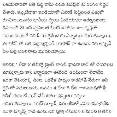
విజయవాడలో అతి పెద్ద రామ్ చరణ్ కటవుట్ కు రంగం సిద్ధం
చేశారు. ఇప్పటిదాకా ఇండియాలో ఎవరికి పెట్టనంత ఎత్తులో
రూపొందించడం జాతీయ స్థాయి మీడియానూ ఆకర్షించింది.
డిసెంబర్ 31 అన్ స్టాపబుల్ సీజన్ 4 కోసం బాలకృష్ణతో
ముఖాముఖీలో చరణ్ పాల్గొనేందుకు ఏర్పాట్లు జరుగుతున్నాయి.
ఈ సిరీస్ లో అతి పెద్ద బ్లాస్టింగ్ ఎపిసోడ్ గా ఉంటుందని అప్పుడే
దీని పట్ల అంచనాలు మొదలయ్యాయి.
జనవరి 1 లేదా 2 తేదీల్లో ట్రైలర్ లాంచ్ హైదరాబాద్ లో చేయాలని
చూస్తున్నారు కానీ నిర్ధారణగా ఈవెంట్ ఉంటుందా లేదానేది
ఇంకా తెలియాల్సి ఉంది. ఒకవేళ సాధ్యం కాకపోతే నేరుగా ఆన్
లైన్ లో వదులుతారు. జనవరి 4 లేదా 5 తేదీ రాజమండ్రిలో ప్రీ
రిలీజ్ ఈవెంట్ ప్లాన్ చేసే దిశగా ప్రస్తుతం చర్చలు
జరుగుతున్నాయి. పవన్ కళ్యాణ్, చిరంజీవిలో ఎవరు వస్తారనేది
ఇంకా సస్పెన్స్ గానే ఉంది. ఇవి పూర్తి చేసుకుని 6 నుంచి 8 తేదీల