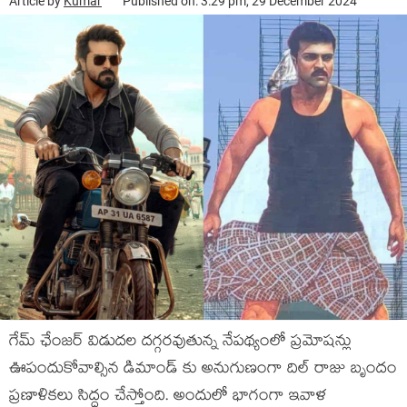
Article by
Kumar
Published on: 3:29 pm, 29 December 2024
గేమ్ ఛేంజర్ విడుదల దగ్గరవుతున్న నేపథ్యంలో ప్రమోషన్లు
ఊపందుకోవాల్సిన డిమాండ్ కు అనుగుణంగా దిల్ రాజు బృందం
ప్రణాళికలు సిద్ధం చేస్తోంది. అందులో భాగంగా ఇవాళ