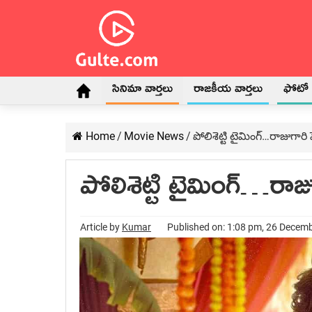
సినిమా వార్తలు
రాజకీయ వార్తలు
ఫోటో గ
Home
/
Movie News
/
పోలిశెట్టి టైమింగ్…రాజుగారి పె
పోలిశెట్టి టైమింగ్…రాజుగా
Article by
Kumar
Published on: 1:08 pm, 26 Decem