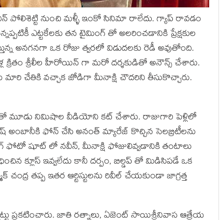
నవీన్ పోలిశెట్టి నుంచి మళ్ళీ ఇంకో సినిమా రాలేదు. గ్యాప్ రావడం
ప్పటికీ ఎట్టకేలకు తన టైమింగ్ తో అలరించడానికి ప్రేక్షకుల
్మిస్తున్న అనగనగా ఒక రోజు త్వరలో విడుదలకు రెడీ అవుతోంది.
నేళ్ల క్రితం శ్రీలీల హీరోయిన్ గా మరో దర్శకుడితో అనౌన్స్ చేశారు.
మారి చేతికి వచ్చాక జోడిగా మీనాక్షి చౌదరిని తీసుకొచ్చారు.
కుతో మూడు నిమిషాల వీడియోని కట్ చేశారు. రాజుగారి పెళ్లిలో
అంబానీకి ఫోన్ చేసి అనంత్ మ్యారేజ్ కొచ్చిన సెలబ్రిటీలను
డింగ్ ఫోటో షూట్ లో నవీన్, మీనాక్షి ఫోజులివ్వడానికి తంటాలు
న క్లూస్ ఇవ్వలేదు కానీ దర్పం, బిల్డప్ తో మిడిసిపడే ఒక
క్ చంద్ర తప్ప ఇతర ఆర్టిస్టులను రివీల్ చేయకుండా జాగ్రత్త
ట్టు ప్రకటించారు. జాతి రత్నాలు, ఏజెంట్ సాయిశ్రీనివాస ఆత్రేయ