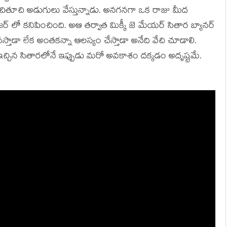
టి ఆచితూచి అడుగులు వేస్తున్నాడు. అనగనగా ఒక రాజు మీద
జర్ లో కనిపించింది. అఆ తర్వాత మిక్కీ జె మేయర్ సితార బ్యానర్
తాడా లేక అంతకన్నా ఆలస్యం చేస్తాడా అనేది వేచి చూడాలి.
ాస్కర్ ఇచ్చిన సితారలోనే ఇప్పుడు మరో అవకాశం దక్కడం అదృష్టమే.