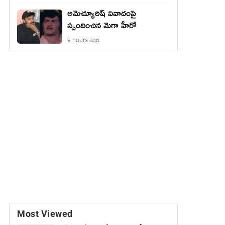
అమెచ్యూరిష్ వివాదంపై
స్పందించిన మెగా హీరో
9 hours ago
Most Viewed