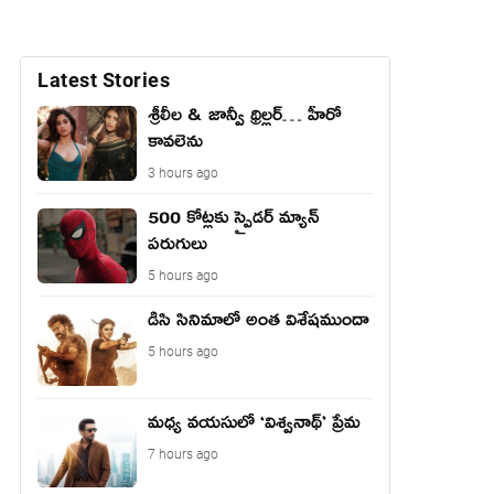
Latest Stories
శ్రీలీల & జాన్వీ థ్రిల్లర్… హీరో
కావలెను
3 hours ago
500 కోట్లకు స్పైడర్ మ్యాన్
పరుగులు
5 hours ago
డిసి సినిమాలో అంత విశేషముందా
5 hours ago
మధ్య వయసులో ‘విశ్వనాథ్’ ప్రేమ
7 hours ago