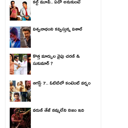
కల్ట్ మూవీ... ఏదో అనుకుంటే
విశ్వనాథంని కవ్విస్తున్న విశాల్
కొత్త మార్పుల వైపు చరణ్ &
సుకుమార్ ?
ఆగస్ట్ 7... ఓటిటిలో కంటెంట్ వర్షం
వరుణ్ తేజ్ నమ్మలేని నిజం ఇది