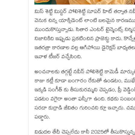
మిస్ శెట్టి మిస్టర్ పోలిశెట్టి సూపర్ హిట్ తర్వాత 
వెనుక చిన్న యాక్సిడెంట్ లాంటి బలమైన కారణమున్న
ముందుకొస్తున్నాడు. సితార ఎంటర్ టైన్మెంట్స్ నిర
నిజానికిది ఇప్పుడు ప్రకటించిన ప్రాజెక్టు కాదు. కొన్
ఇతరత్రా కారణాల వల్ల ఆగిపోయి డైరెక్షన్ బాధ్యతలు 
ఇవాళ టీజర్ వచ్చేసింది.
అంచనాలకు తగ్గట్టే నవీన్ పోలిశెట్టి కామెడీ మార్
కాజు కట్లీ కూడా బంగారం రేకుతో ఉండటం, ముఖేష్ 
ఇక్కడి సంగీత్ కు తీసుకురమ్మని చెప్పడం, ప్రీ వెడ్
పడటం వగైరా అంతా ఫన్నీగా ఉంది. కథకు సంబంధించి
సరదా కుర్రాడి జీవితం గురించని క్లూ ఇచ్చారు. చమ్మ
పడ్డారు.
విడుదల తేదీ చెప్పలేదు కానీ 2025లో తీసుకొస్తున్న