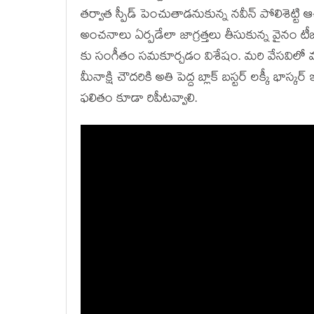
తర్వాత స్పీడ్ పెంచుతాడనుకున్న నవీన్ పోలిశెట్
అంచనాలు ఏర్పడేలా జాగ్రత్తలు తీసుకున్న వైనం టీ
కు సంగీతం సమకూర్చడం విశేషం. మరి వేసవిలో వస్
మీనాక్షి చౌదరికి అతి పెద్ద బ్లాక్ బస్టర్ లక్కీ భ
ఫలితం కూడా రిపీటవ్వాలి.