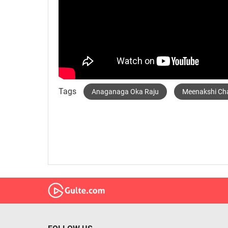
Tags
Anaganaga Oka Raju
Meenakshi Ch