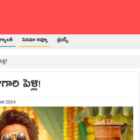
్యాలరీ
సినిమా రివ్యూ
ట్రెండ్స్
ళ్లి!
రి పెళ్లి!
ber 2024