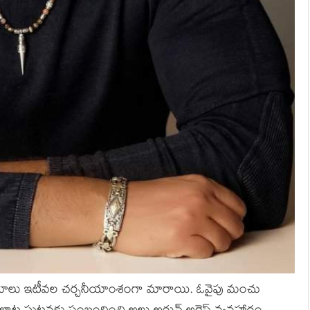
విషయాలు ఇటీవల చర్చనీయాంశంగా మారాయి. ఓవైపు మంచు