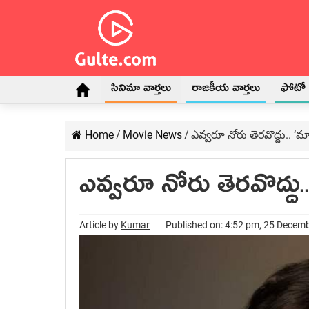
సినిమా వార్తలు
రాజకీయ వార్తలు
ఫోటో గ
Home
/
Movie News
/
ఎవ్వరూ నోరు తెరవొద్దు.. ‘మా
ఎవ్వరూ నోరు తెరవొద్దు..
Article by
Kumar
Published on: 4:52 pm, 25 Decem