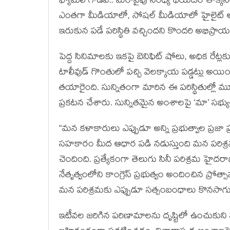
ఫ్యామిలీ గొడవ.. మరోవైపు సంధ్య థియేటర్ తొక్కి
ఎంతగా మీడియాలో, సోషల్ మీడియాలో హైలైట్ అయ్యా
ఇరుకున పడే పరిస్థితి వచ్చిందని కొందరి అభిప్రా
పెద్ద సినిమాలకు ఇకపై బెనిఫిట్ షోలు, అధిక రేట
టాలీవుడ్ గొంతులో పచ్చి వెలక్కాయ పడ్డట్లు అయింది
తయారైంది. సున్నితంగా మారిన ఈ పరిస్థితుల్లో మూవీ
ప్రకటన చేశారు. సున్నితమైన అంశాలపై ‘మా’ సభ్
‘‘మన కళాకారులు ఎప్పుడూ అన్ని ప్రభుత్వాల ప్ర
సహకారం మీద ఆధార పడి నడుస్తుంది మన పరిశ్రమ. 
చెందింది. ప్రత్యేకంగా తెలుగు సినీ పరిశ్రమ హైదరాబ
నేతృత్వంలోని కాంగ్రెస్ ప్రభుత్వం అందించిన ప్రో
మన పరిశ్రమకు ఎప్పుడూ సత్సంబంధాలు కొనసాగు
ఇటీవల జరిగిన పరిణామాలను దృష్టిలో ఉంచుకుని 