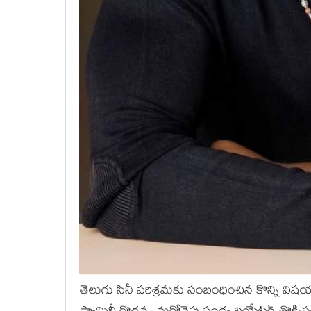
తెలుగు సినీ పరిశ్రమకు సంబంధించిన కొన్ని 