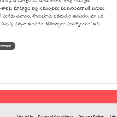
ఒక వైపే మాట్లాడడం మానుకోవాలి. కొన్ని సమస్యలు
ంశాలపై మాట్లాడ్డం వల్ల సమస్యలను పరిష్కరించడానికి బదులు..
ంలో మనకు సహనం, సానుభూతి, ఐకమత్యం అవసరం. మా ఒక
 సమస్య వచ్చినా అందరం కలిసికట్టుగా ఎదుర్కొందాం’’ అని
llywood