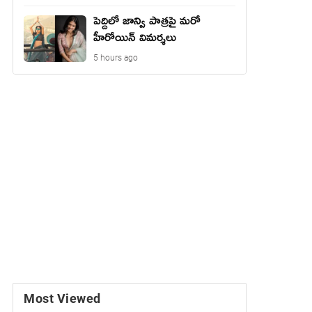
పెద్దిలో జాన్వి పాత్రపై మరో
హీరోయిన్ విమర్శలు
5 hours ago
Most Viewed