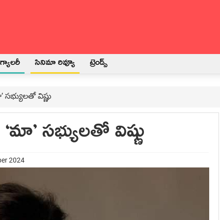
్యాలరీ
సినిమా రివ్యూ
ట్రెండ్స్
’ సభ్యులతో విష్ణు
 ‘మా’ సభ్యులతో విష్ణు
ber 2024