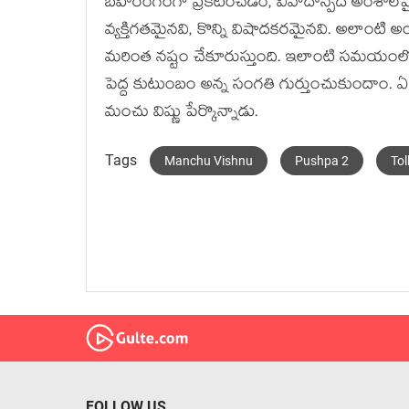
బహిరంగంగా ప్రకటించడం, వివాదాస్పద అంశాలపై 
వ్యక్తిగతమైనవి, కొన్ని విషాదకరమైనవి. అలాంటి అ
మరింత నష్టం చేకూరుస్తుంది. ఇలాంటి సమయ
పెద్ద కుటుంబం అన్న సంగతి గుర్తుంచుకుందాం. ఏ
మంచు విష్ణు పేర్కొన్నాడు.
Tags
Manchu Vishnu
Pushpa 2
To
FOLLOW US