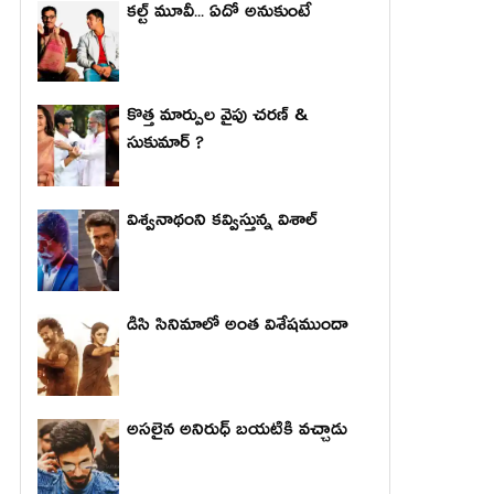
కల్ట్ మూవీ... ఏదో అనుకుంటే
కొత్త మార్పుల వైపు చరణ్ &
సుకుమార్ ?
విశ్వనాథంని కవ్విస్తున్న విశాల్
డిసి సినిమాలో అంత విశేషముందా
అసలైన అనిరుధ్ బయటికి వచ్చాడు