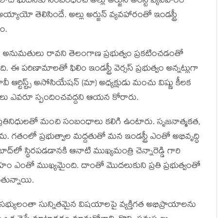
సలాట ఘటనకు సంబంధించి అల్లు అర్జున్ అరెస్ట్ వ్యవహారం
యో తెలిసిందే. అల్లు అర్జున్ వ్యవహారంతో ఇండస్ట్రీ
యం.
్లకు అనుమతులు రావని తెలంగాణ ప్రభుత్వం ప్రకటించడంతో
. ఈ పరిణామాలతో ఫిలిం ఇండస్ట్రీ వెర్సస్ ప్రభుత్వం అన్నట్లుగా
 ఆర్టిస్ట్స్ అసోసియేషన్ (మా) అధ్యక్షుడు మంచు విష్ణు కీలక
యులు ఎవరూ స్పందించవద్దని ఆయన కోరారు.
జా ప్రతినిధులతో మంచి సంబంధాలు కలిగి ఉంటారు. సృజనాత్మకత,
గతంలో ప్రభుత్వాల మద్దతుతో మన ఇండస్ట్రీ ఎంతో అభివృద్ధి
ాద్‌లో స్థిరపడడానకి ఆనాటి ముఖ్యమంత్రి చెన్నారెడ్డి గారి
త్సాహం ఎంతో ముఖ్యమైంది. దాంతో మొదలుకుని ప్రతి ప్రభుత్వంతో
తున్నాయి.
సభ్యులంతా సున్నితమైన విషయాలపై వ్యక్తిగత అభిప్రాయాలను