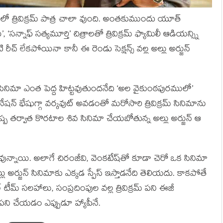
డంలో త్రివిక్రమ్‍ పాత్ర చాలా వుంది. అంతకుముందు యూత్‍
‘సన్నాఫ్‍ సత్యమూర్తి’ చిత్రాలతో త్రివిక్రమ్‍ ఫ్యామిలీ ఆడియన్స్ని
 రీచ్‍ లేకపోయినా కానీ ఈ రెండు సెక్షన్స్ వల్ల అల్లు అర్జున్‍
ఒక సినిమా ఎంత పెద్ద హిట్టవుతుందనేది ‘అల వైకుంఠపురములో’
షన్‍ భేషుగ్గా వర్కవుట్‍ అవడంతో మరోసారి త్రివిక్రమ్‍ సినిమాను
ు. పుష్ప తర్వాత కొరటాల శివ సినిమా చేయబోతున్న అల్లు అర్జున్‍ ఆ
ట్స్ వున్నాయి. అలాగే చిరంజీవి, వెంకటేష్‍తో కూడా చెరో ఒక సినిమా
్లు అర్జున్‍ సినిమాకు ఎక్కడ స్పేస్‍ ఇస్తాడనేది తెలియదు. కాకపోతే
సనల్‍ టీమ్‍ సలహాలు, సంప్రదింపుల వల్ల త్రివిక్రమ్‍ పని ఈజీ
పని చేయడం ఎప్పుడూ హ్యాపీనే.