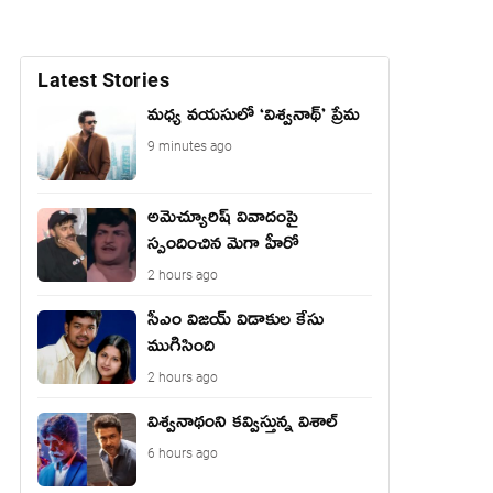
Latest Stories
మధ్య వయసులో ‘విశ్వనాథ్’ ప్రేమ
9 minutes ago
అమెచ్యూరిష్ వివాదంపై
స్పందించిన మెగా హీరో
2 hours ago
సీఎం విజయ్ విడాకుల కేసు
ముగిసింది
2 hours ago
విశ్వనాథంని కవ్విస్తున్న విశాల్
6 hours ago