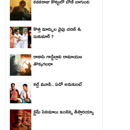
కనకరాజు కొట్టులో బోణీ బాగుంది
కొత్త మార్పుల వైపు చరణ్ &
సుకుమార్ ?
రాకాసి గాడ్జిల్లాని రామాయణ
తొక్కగలదా
కల్ట్ మూవీ... ఏదో అనుకుంటే
క్రైమ్ సినిమాలు ఇంకెన్ని తీస్తారయ్యా