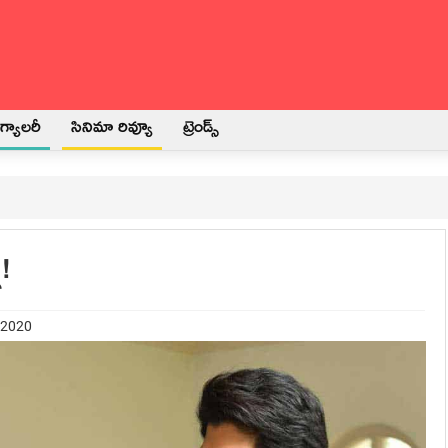
్యాలరీ
సినిమా రివ్యూ
ట్రెండ్స్
!
 2020