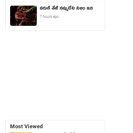
వరుణ్ తేజ్ నమ్మలేని నిజం ఇది
7 hours ago
Most Viewed