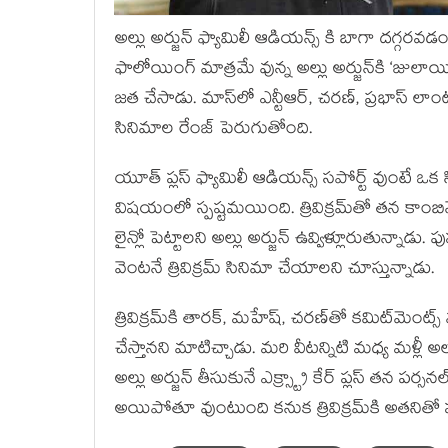
అల్లు అర్జున్‍ ఫ్యామిలీ ఆడియన్స్ కి బాగా దగ్గరవ
ఫాలోయింగ్‍ మాత్రమే వున్న అల్లు అర్జున్‍కి ‘జులాయి’, 
జత చేసాడు. మాస్‍లో ఎన్టీఆర్‍, చరణ్‍, ప్రభాస్‍ లాంటి
సినిమాల రేంజ్‍ పెరుగుతోంది.
యూత్‍ ప్లస్‍ ఫ్యామిలీ ఆడియన్స్ సపోర్ట్ వుంటే 
విషయంలో స్పష్టమయింది. త్రివిక్రమ్‍తో తన కాంబినే
లైన్లో పెట్టాలని అల్లు అర్జున్‍ ఉవ్విళ్లూరుతున్నాడ
వెంటనే త్రివిక్రమ్‍ సినిమా చేయాలని చూస్తున్నాడు.
త్రివిక్రమ్‍కి తారక్‍, మహేష్‍, చరణ్‍తో కమిట్‍మెం
చేస్తానని మాటిచ్చాడు. మరి వీటన్నిటి మధ్య మళ్లీ అల
అల్లు అర్జున్‍ తీసుకునే ఎక్స్ట్రా కేర్‍ ప్లస్‍ తన పర్
అయిపోతూ వుంటుంది కనుక త్రివిక్రమ్‍కి అతనితో 