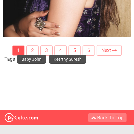
1
2
3
4
5
6
Next
Tags
Baby John
Keerthy Suresh
Back To Top