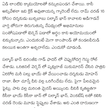
ఏడి లాంటివి క్యామియోలతో కన్నులపండగ చేశాయి. కానీ
అన్నివేళలా ఇవి క్లిక్ అవుతాయన్న గ్యారెంటీ లేదు. రామ్ చరణ్ 16
కోసం దర్శకుడు బుచ్చిబాబు సల్మాన్ ఖాన్ కావాలని అడిగాడనే
వార్త జోరుగా తిరుగుతున్న నేపథ్యంలో అభిమానులు
సంతోషపడాలో టెన్షన్ పడాలో అర్థం కాని అయోమయంలో
చిక్కుకున్నారు. ఎందుకంటే మెగా కాంపౌండ్ తో కండలవీరుడి
కలయిక అంతగా అచ్చిరాలేదు. ఎందుకో చూడండి.
సల్మాన్ ఖాన్ చిరంజీవి గాడ్ ఫాదర్ లో చెప్పుకోదగ్గ గెస్టు రోల్
చేశాడు. ఒరిజినల్ వెర్షన్ లో పృథ్విరాజ్ సుకుమారన్ చేసిన పాత్రని
ఏరికోరి మరీ సల్లు భాయ్ తో వేయించాడు దర్శకుడు మోహన్
రాజా. తీరా చూస్తే దీని వల్ల ఒరిగిందేమి లేదు. పైగా పేలవమైన
ఫైట్లు, పాట వల్ల మరింత మైనస్ అయ్యింది. దీనికి కృతజ్ఞతగా
కిసీకా భాయ్ కిసీకా జాన్ లో సల్మాన్ ఖాన్, వెంకటేష్ లతో కలిసి
చరణ్ రెండు మూడు స్టెప్పులు వేశాడు. అది ఎంత దారుణంగా