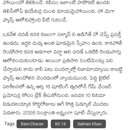
పోయిందో తెలిసిందే. కనీసం ఇలాంటి పాటొకటి ఉందని
తెలిసేలోపే థియేటర్ల నుంచి మాయమైపోయింది. సో మెగా
ఫ్యాన్స్ ఆలోచిస్తోంది వీటి గురించే.
ఒకవేళ చరణ్ కనక నిజంగా సల్మాన్ ని అడిగితే నో చెప్పే ప్రసక్తే
ఉండదు. ఇద్దరి మధ్య అంత ఘాడమైన స్నేహం ఉంది. కాకపోతే
రెండోసారి కనక అడగాలా వద్దా అని చరణే ఒకటికి రెండుసార్లు
ఆలోచించుకుంటాడు. అయినా ప్రతిసారి సెంటిమెంట్లు పని
చేస్తాయని కాదు కానీ పలు సందర్భాల్లో నిజామాయ్యాయి కాబట్టి
ఫ్యాన్స్ ఆందోళన చెందడంలో న్యాయముంది. పెద్ది టైటిల్
పరిశీలనలో ఉన్న ఆర్సి 16 షూటింగ్ త్వరలోనే గేమ్ ఛేంజర్
ప్రమోషన్ల కోసం బ్రేక్ తీసుకోనుంది. జనవరి 10 సినిమా
విడుదలయ్యాక కొద్దిరోజులు ఆగి కొత్త షెడ్యూల్ మొదలు
పెడతారు. 2026 సంక్రాంతి లక్ష్యంగా షూట్ చేస్తున్నారు.
Tags
Ram Charan
RC 16
Salman Khan