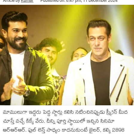
Article by
Kumar
Published on: 6:47 pm, 11 December 2024
మాములుగా ఇద్దరు పెద్ద స్టార్లు కలిసి నటించినప్పుడు స్క్రీన్ మీద
చూస్తే వచ్చే కిక్కే వేరు. దీన్ని పూర్తి స్థాయిలో ఇచ్చిన సినిమా
ఆర్ఆర్ఆర్. ఫుల్ లెన్త్ సాధ్యం కాదనుకుంటే జైలర్, కల్కి 2898