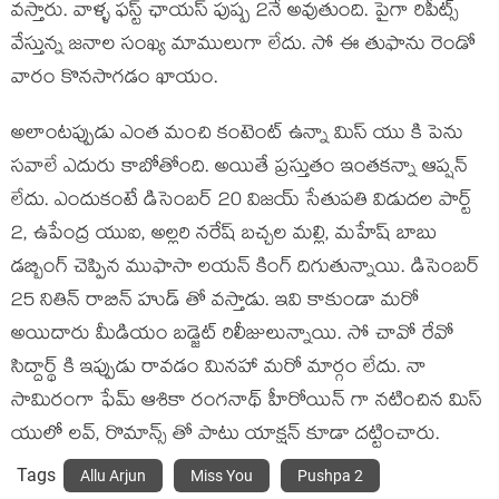
వస్తారు. వాళ్ళ ఫస్ట్ ఛాయస్ పుష్ప 2నే అవుతుంది. పైగా రిపీట్స్
వేస్తున్న జనాల సంఖ్య మాములుగా లేదు. సో ఈ తుఫాను రెండో
వారం కొనసాగడం ఖాయం.
అలాంటప్పుడు ఎంత మంచి కంటెంట్ ఉన్నా మిస్ యు కి పెను
సవాలే ఎదురు కాబోతోంది. అయితే ప్రస్తుతం ఇంతకన్నా ఆప్షన్
లేదు. ఎందుకంటే డిసెంబర్ 20 విజయ్ సేతుపతి విడుదల పార్ట్
2, ఉపేంద్ర యుఐ, అల్లరి నరేష్ బచ్చల మల్లి, మహేష్ బాబు
డబ్బింగ్ చెప్పిన ముఫాసా లయన్ కింగ్ దిగుతున్నాయి. డిసెంబర్
25 నితిన్ రాబిన్ హుడ్ తో వస్తాడు. ఇవి కాకుండా మరో
అయిదారు మీడియం బడ్జెట్ రిలీజులున్నాయి. సో చావో రేవో
సిద్దార్థ్ కి ఇప్పుడు రావడం మినహా మరో మార్గం లేదు. నా
సామిరంగా ఫేమ్ ఆశికా రంగనాథ్ హీరోయిన్ గా నటించిన మిస్
యులో లవ్, రొమాన్స్ తో పాటు యాక్షన్ కూడా దట్టించారు.
Tags
Allu Arjun
Miss You
Pushpa 2