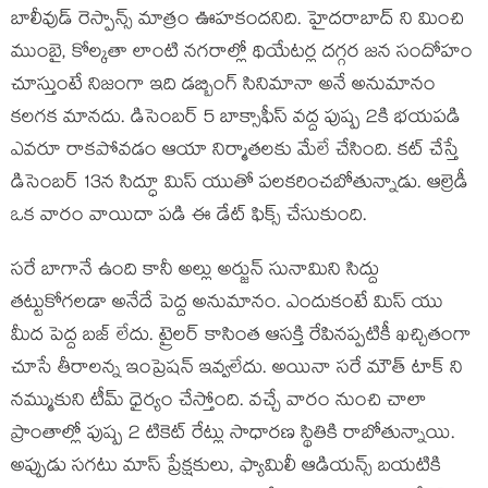
బాలీవుడ్ రెస్పాన్స్ మాత్రం ఊహకందనిది. హైదరాబాద్ ని మించి
ముంబై, కోల్కతా లాంటి నగరాల్లో థియేటర్ల దగ్గర జన సందోహం
చూస్తుంటే నిజంగా ఇది డబ్బింగ్ సినిమానా అనే అనుమానం
కలగక మానదు. డిసెంబర్ 5 బాక్సాఫీస్ వద్ద పుష్ప 2కి భయపడి
ఎవరూ రాకపోవడం ఆయా నిర్మాతలకు మేలే చేసింది. కట్ చేస్తే
డిసెంబర్ 13న సిద్ధూ మిస్ యుతో పలకరించబోతున్నాడు. ఆల్రెడీ
ఒక వారం వాయిదా పడి ఈ డేట్ ఫిక్స్ చేసుకుంది.
సరే బాగానే ఉంది కానీ అల్లు అర్జున్ సునామిని సిద్దు
తట్టుకోగలడా అనేదే పెద్ద అనుమానం. ఎందుకంటే మిస్ యు
మీద పెద్ద బజ్ లేదు. ట్రైలర్ కాసింత ఆసక్తి రేపినప్పటికీ ఖచ్చితంగా
చూసే తీరాలన్న ఇంప్రెషన్ ఇవ్వలేదు. అయినా సరే మౌత్ టాక్ ని
నమ్ముకుని టీమ్ ధైర్యం చేస్తోంది. వచ్చే వారం నుంచి చాలా
ప్రాంతాల్లో పుష్ప 2 టికెట్ రేట్లు సాధారణ స్థితికి రాబోతున్నాయి.
అప్పుడు సగటు మాస్ ప్రేక్షకులు, ఫ్యామిలీ ఆడియన్స్ బయటికి