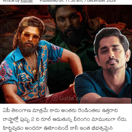
Article by
Kumar
Published on: 11:50 am, 7 December 2024
ఏపీ తెలంగాణ మాత్రమే కాదు అంతకు రెండింతలు ఉత్తరాది
రాష్ట్రాల్లో పుష్ప 2 ది రూల్ ఆడుతున్న వీరంగం మాములుగా లేదు.
హిట్టవ్వడం అందరూ ఊహించిందే కానీ ఇంత భీభత్సమైన