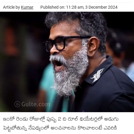
Article by
Kumar
Published on: 11:28 am, 3 December 2024
ఇంకో రెండు రోజుల్లో పుష్ప 2 ది రూల్ థియేటర్లలో అడుగు
పెట్టబోతున్న నేపథ్యంలో అంచనాలను కొలవాలంటే ఎవరికి