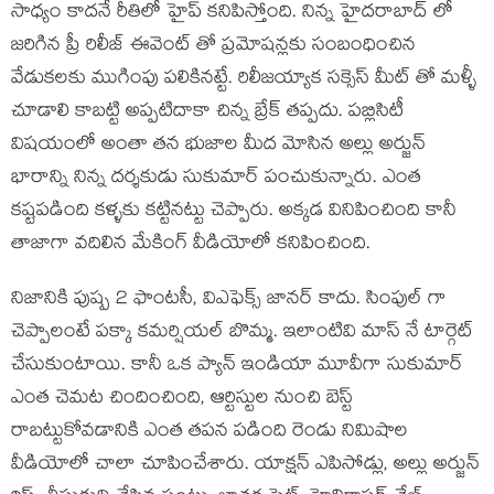
సాధ్యం కాదనే రీతిలో హైప్ కనిపిస్తోంది. నిన్న హైదరాబాద్ లో
జరిగిన ప్రీ రిలీజ్ ఈవెంట్ తో ప్రమోషన్లకు సంబంధించిన
వేడుకలకు ముగింపు పలికినట్టే. రిలీజయ్యాక సక్సెస్ మీట్ తో మళ్ళీ
చూడాలి కాబట్టి అప్పటిదాకా చిన్న బ్రేక్ తప్పదు. పబ్లిసిటీ
విషయంలో అంతా తన భుజాల మీద మోసిన అల్లు అర్జున్
భారాన్ని నిన్న దర్శకుడు సుకుమార్ పంచుకున్నారు. ఎంత
కష్టపడింది కళ్ళకు కట్టినట్టు చెప్పారు. అక్కడ వినిపించింది కానీ
తాజాగా వదిలిన మేకింగ్ వీడియోలో కనిపించింది.
నిజానికి పుష్ప 2 ఫాంటసీ, విఎఫెక్స్ జానర్ కాదు. సింపుల్ గా
చెప్పాలంటే పక్కా కమర్షియల్ బొమ్మ. ఇలాంటివి మాస్ నే టార్గెట్
చేసుకుంటాయి. కానీ ఒక ప్యాన్ ఇండియా మూవీగా సుకుమార్
ఎంత చెమట చిందించింది, ఆర్టిస్టుల నుంచి బెస్ట్
రాబట్టుకోవడానికి ఎంత తపన పడింది రెండు నిమిషాల
వీడియోలో చాలా చూపించేశారు. యాక్షన్ ఎపిసోడ్లు, అల్లు అర్జున్