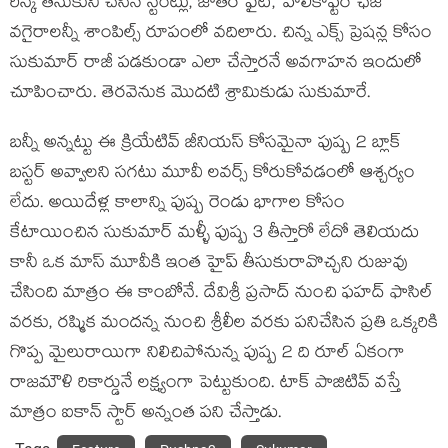
రిస్క్ తీసుకుని చేసిన స్టంట్లు, జాతర ఫైట్, హెలికాఫ్టర్ ఛేజ్
వగైరాలన్నీ శాంపిల్స్ రూపంలో వదిలారు. చిన్న ఎక్స్ ప్రెషన్ల కోసం
సుకుమార్ రాజీ పడకుండా ఎలా చేస్తారనే అవగాహన ఇందులో
చూపించారు. తెరవెనుక మొదటి శ్రామికుడు సుకుమారే.
బన్నీ అన్నట్టు ఈ క్రియేటివ్ జీనియస్ కోసమైనా పుష్ప 2 బ్లాక్
బస్టర్ అవ్వాలని సగటు మూవీ లవర్స్ కోరుకోవడంలో ఆశ్చర్యం
లేదు. అయిదేళ్ల కాలాన్ని పుష్ప రెండు భాగాల కోసం
కేటాయించిన సుకుమార్ మళ్ళీ పుష్ప 3 తీస్తారో లేదో తెలియదు
కానీ ఒక మాస్ మూవీకి ఇంత హైప్ తీసుకురావొచ్చని రుజువు
చేసింది మాత్రం ఈ కాంబోనే. దేవిశ్రీ ప్రసాద్ నుంచి ఫహద్ ఫాసిల్
వరకు, రష్మిక మందన్న నుంచి శ్రీలీల వరకు పనిచేసిన ప్రతి ఒక్కరికి
గొప్ప మైలురాయిగా నిలిచిపోనున్న పుష్ప 2 ది రూల్ ఏకంగా
రాజమౌళి రికార్డునే లక్ష్యంగా పెట్టుకుంది. టాక్ పాజిటివ్ వస్తే
మాత్రం ఐకాన్ స్టార్ అన్నంత పని చేస్తాడు.