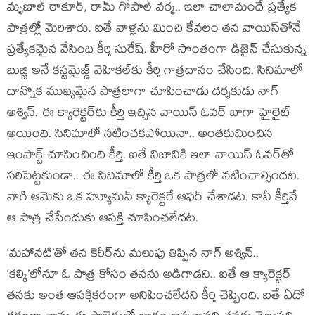
మృణాల్ ఠాకూర్, రామ్ గోపాల్ వర్మ.. ఇలా చాలామందే ప్రత్యేక
పాత్రల్లో మెరిశారు. ఐతే వాళ్లను మించి కేవలం తన వాయిస్‌తోనే
ప్రత్యేకమైన వేసింది కీర్తి సురేష్. హీరో సొంతంగా డిజైన్ చేసుకున్న
బుజ్జి అనే కస్టమైజ్డ్ వెహికల్‌కు కీర్తి గాత్రదానం చేసింది. సినిమాలో
దాన్నొక ముఖ్యమైన పాత్రలాగా చూపించాడు దర్శకుడు నాగ్
అశ్విన్. ఈ క్యారెక్టర్‌కు కీర్తి ఇచ్చిన వాయిస్ ఓవర్ బాగా హైలైట్
అయింది. సినిమాలో నటించకపోయినా.. అంతకుమించిన
ఇంపాక్ట్ చూపించింది కీర్తి. ఐతే నిజానికి ఇలా వాయిస్ ఓవర్‌తో
సరిపెట్టకుండా.. ఈ సినిమాలో కీర్తి ఒక పాత్రలో నటించాల్సిందట.
నాగి ఆమెకు ఒక హ్యూమన్ క్యారెక్టరే ఆఫర్ చేశాడట. కానీ కీర్తినే
ఆ పాత్ర చేసేందుకు ఆసక్తి చూపించలేదట.
‘మహానటి’తో తన కెరీర్‌ను మలుపు తిప్పిన నాగ్ అశ్విన్..
‘కల్కి’లోనూ ఓ పాత్ర కోసం తనను అడిగాడని.. ఐతే ఆ క్యారెక్టర్
తనకు అంత ఆసక్తికరంగా అనిపించలేదని కీర్తి చెప్పింది. ఐతే ఏదో