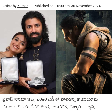
Article by
Kumar
Published on: 10:00 am, 30 November 2024
ప్రభాస్ సినిమా ‘కల్కి: 2898 ఏడీ’లో బోలెడన్ని క్యామియోలు
చూశాం. విజయ్ దేవరకొండ, రాజమౌళి, దుల్కర్ సల్మాన్,