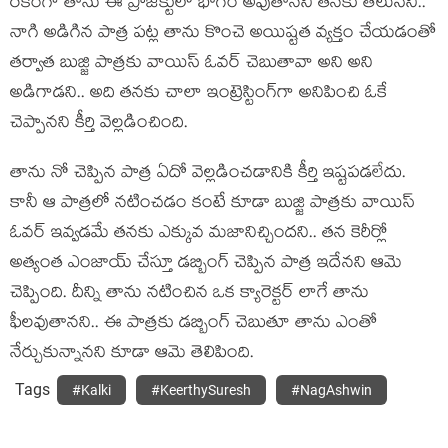
రకంగా తాను ఈ ప్రాజెక్టులో భాగం అవుతానని తనకు తెలుసని..
నాగి అడిగిన పాత్ర పట్ల తాను కొంచె అయిష్టత వ్యక్తం చేయడంతో
తర్వాత బుజ్జి పాత్రకు వాయిస్ ఓవర్ చెబుతావా అని అని
అడిగాడని.. అది తనకు చాలా ఇంట్రెస్టింగ్‌గా అనిపించి ఓకే
చెప్పానని కీర్తి వెల్లడించింది.
తాను నో చెప్పిన పాత్ర ఏదో వెల్లడించడానికి కీర్తి ఇష్టపడలేదు.
కానీ ఆ పాత్రలో నటించడం కంటే కూడా బుజ్జి పాత్రకు వాయిస్
ఓవర్ ఇవ్వడమే తనకు ఎక్కువ మజానిచ్చిందని.. తన కెరీర్లో
అత్యంత ఎంజాయ్ చేస్తూ డబ్బింగ్ చెప్పిన పాత్ర ఇదేనని ఆమె
చెప్పింది. దీన్ని తాను నటించిన ఒక క్యారెక్టర్ లాగే తాను
ఫీలవుతానని.. ఈ పాత్రకు డబ్బింగ్ చెబుతూ తాను ఎంతో
నేర్చుకున్నానని కూడా ఆమె తెలిపింది.
Tags
#Kalki
#KeerthySuresh
#NagAshwin