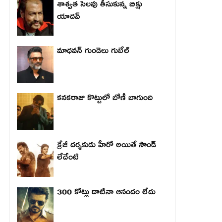
శాశ్వత సెలవు తీసుకున్న బిక్షు
యాదవ్
మాధ‌వ‌న్ గుండెలు గుబేల్‌
కనకరాజు కొట్టులో బోణీ బాగుంది
క్రేజీ దర్శకుడు హీరో అయితే సౌండ్
లేదేంటి
300 కోట్లు దాటినా ఆనందం లేదు