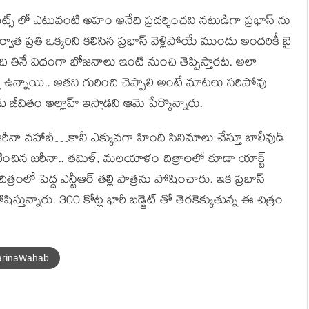
్ లో ఎటువంటి అహం అనేది ప్రదర్శించని నటుడిగా ప్రభాస్ ను
ాత ప్రతి ఒక్కరిని కలిసిన ప్రభాస్ వెళ్లిపోయే ముందు అందరికీ బై
ంది తినే విధంగా భోజనాలు ఇంటి నుంచి తెప్పిస్తారట. అలా
న్నో ఉన్నాయి.. అతని గురించి చెప్పాలి అంటే మాటలు సరిపోవు
జీవితం అల్లాహ్ ఇస్తాడని ఆమె పేర్కొన్నారు.
జరీనా వహాబ్…కానీ ఎక్కువగా హిందీ సినిమాలు చేస్తూ బాలీవుడ్
టించిన జరీనా.. తమిళ్, మలయాళం చిత్రాలలో కూడా యాక్ట్
్రంలో పెద్ద ఎన్టీఆర్ తల్లి పాత్రను పోషించారు. ఇక ప్రభాస్
ిస్తున్నారు. 300 కోట్ల భారీ బడ్జెట్ తో తెరకెక్కుతున్న ఈ చిత్రం
arinaWahab