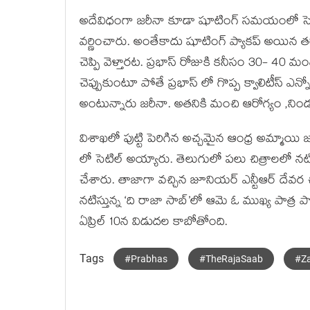
అదేవిధంగా జరీనా కూడా షూటింగ్ సమయంలో సెట్స
వర్ణించారు. అంతేకాదు షూటింగ్ ప్యాకప్ అయిన తర్వ
చెప్పి వెళ్తారట. ప్రభాస్ రోజుకి కనీసం 30- 40 మ
చెప్పుకుంటూ పోతే ప్రభాస్ లో గొప్ప క్వాలిటీస్ ఎ
అంటున్నారు జరీనా. అతనికి మంచి ఆరోగ్యం ,నిండు 
విశాఖలో పుట్టి పెరిగిన అచ్చమైన ఆంధ్ర అమ్మాయి 
లో సెటిల్ అయ్యారు. తెలుగులో పలు చిత్రాలలో న
చేశారు. తాజాగా వచ్చిన జూనియర్ ఎన్టీఆర్ దేవర చిత
నటిస్తున్న ‘ది రాజా సాబ్’లో ఆమె ఓ ముఖ్య పాత్ర పోష
ఏప్రిల్ 10న విడుదల కాబోతోంది.
Tags
#Prabhas
#TheRajaSaab
#Z