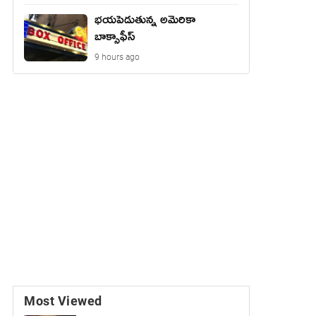
భయపెడుతున్న అమెరికా
బాక్సాఫీస్
9 hours ago
Most Viewed