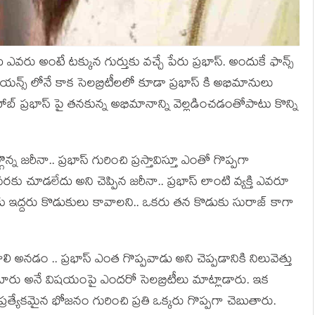
ు ఎవరు అంటే టక్కున గుర్తుకు వచ్చే పేరు ప్రభాస్. అందుకే ఫాన్స్
ియన్స్ లోనే కాక సెలబ్రిటీలలో కూడా ప్రభాస్ కి అభిమానులు
బ్ ప్రభాస్ పై తనకున్న అభిమానాన్ని వెల్లడించడంతోపాటు కొన్ని
 జరీనా.. ప్రభాస్ గురించి ప్రస్తావిస్తూ ఎంతో గొప్పగా
కు చూడలేదు అని చెప్పిన జరీనా.. ప్రభాస్ లాంటి వ్యక్తి ఎవరూ
కు ఇద్దరు కొడుకులు కావాలని.. ఒకరు తన కొడుకు సురాజ్ కాగా
ావాలి అనడం .. ప్రభాస్ ఎంత గొప్పవాడు అని చెప్పడానికి నిలువెత్తు
ారు అనే విషయంపై ఎందరో సెలబ్రిటీలు మాట్లాడారు. ఇక
 ప్రత్యేకమైన భోజనం గురించి ప్రతి ఒక్కరు గొప్పగా చెబుతారు.