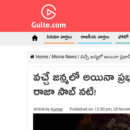
సినిమా వార్తలు
రాజకీయ వార్తలు
ఫోటో గ
Home
/
Movie News
/
వచ్చే జన్మలో అయినా ప్రభాస
వచ్చే జన్మలో అయినా ప్ర
రాజా సాబ్ నటి!
Article by
Kumar
Published on: 12:50 pm, 28 Nove