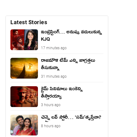
Latest Stories
ఇంట్రెస్టింగ్… అనుష్క వదులుకున్న
KJQ
17 minutes ago
రాజమౌళి టీమ్ ఎన్ని జాగ్రత్తలు
తీసుకున్నా
31 minutes ago
క్రైమ్ సినిమాలు ఇంకెన్ని
తీస్తారయ్యా
3 hours ago
చెన్నై లవ్ స్టోరీ… ‘సమ్’తృప్తేనా?
8 hours ago