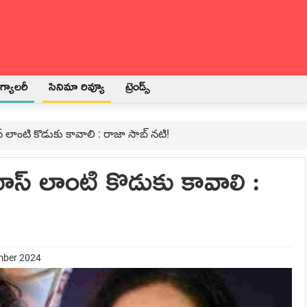
్యాలరీ
సినిమా రివ్యూ
ట్రెండ్స్
్ లాంటి కొడుకు కావాలి : రాజా సాబ్ నటి!
భాస్ లాంటి కొడుకు కావాలి :
mber 2024