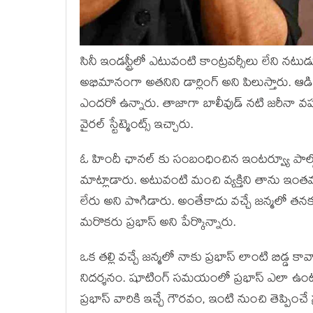
సినీ ఇండస్ట్రీలో ఎటువంటి కాంట్రవర్సీలు లేని నటుడ
అభిమానంగా అతనిని డార్లింగ్ అని పిలుస్తారు. ఆడ
ఎందరో ఉన్నారు. తాజాగా బాలీవుడ్ నటి జరీనా వహా
వైరల్ స్టేట్మెంట్స్ ఇచ్చారు.
ఓ హిందీ ఛానల్ కు సంబంధించిన ఇంటర్వ్యూ పాల్గొన్న
మాట్లాడారు. అటువంటి మంచి వ్యక్తిని తాను ఇంతవర
లేరు అని పొగిడారు. అంతేకాదు వచ్చే జన్మలో తన
మరొకరు ప్రభాస్ అని పేర్కొన్నారు.
ఒక తల్లి వచ్చే జన్మలో నాకు ప్రభాస్ లాంటి బిడ్డ క
నిదర్శనం. షూటింగ్ సమయంలో ప్రభాస్ ఎలా ఉంట
ప్రభాస్ వారికి ఇచ్చే గౌరవం, ఇంటి నుంచి తెప్పించే