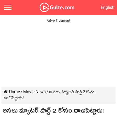
English
Home
/
Movie News
/
అసలు మ్యాటర్ పార్ట్ 2 కోసం
దాచిపెట్టారు!
అసలు మ్యాటర్ పార్ట్ 2 కోసం దాచిపెట్టారు!