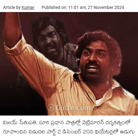
Article by
Kumar
Published on: 11:01 am, 27 November 2024
విజయ్ సేతుపతి, సూరి ప్రధాన పాత్రల్లో వెట్రిమారన్ దర్శకత్వంలో
రూపొందిన విడుదల పార్ట్ 2 డిసెంబర్ 20న థియేటర్లలో అడుగు