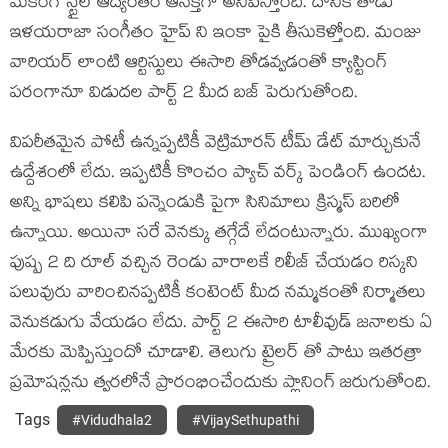
మేకింగ్ స్టైల్ ఆద్యంతం ఆసక్తిగా అనిపిస్తోంది. దానికి తోడు
ఇళయరాజా సంగీతం హైప్ ని ఇంకా పైకి తీసుకెళ్తోంది. మంజు
వారియర్ లాంటి ఆర్టిస్టులు ఈసారి తోడవ్వడంతో క్యాస్టింగ్
పరంగానూ విడుదల పార్ట్ 2 మీద బజ్ పెరుగుతోంది.
విపరీతమైన పోటీ ఉన్నప్పటికీ వెట్రిమారన్ టీమ్ డేట్ మార్చుకునే
ఉద్దేశంలో లేదు. ఇప్పటికీ కొంచం ప్యాచ్ వర్క్ పెండింగ్ ఉందట.
అన్ని భాషలు కలిపి పన్నెండుకి పైగా సినిమాలు క్రిస్మస్ బరిలో
ఉన్నాయి. అయినా సరే వెనక్కు తగ్గేదే లేదంటున్నారు. ముఖ్యంగా
పుష్ప 2 ది రూల్ వచ్చిన రెండు వారాలకే రిలీజ్ చేయడం రిస్కని
పలువురు వారించినప్పటికీ కంటెంట్ మీద నమ్మకంతో నిర్మాతలు
వెనుకడుగు వేయడం లేదు. పార్ట్ 2 ఈసారి టాలీవుడ్ జనాలకు ఏ
మేరకు మెప్పిస్తుందో చూడాలి. తెలుగు ట్రైలర్ తో పాటు ఇతరత్రా
ప్రమోషన్లను త్వరలోనే ప్రారంభించేందుకు ప్లానింగ్ జరుగుతోంది.
Tags
#Vidudhala2
#VijaySethupathi