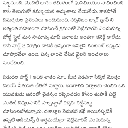
పెట్టనుంది. మొదటి భాగం తమిళంలో ఘనవిజయం సాధించింది
కానీ తెలుగులో కమర్షియల్ అద్భుతాలు చేయలేదు. కాకపోతే
విమర్శకుల ప్రశంసలు అందుకుంది. నక్సలిజం బ్యాక్ డ్రాప్ ని
అత్యంత సహజంగా చూపించే క్రమంలో వెట్రిమారన్ ఎంచుకున్న
బోల్డ్ స్టైల్ మన సామాన్య మాస్ జనాలకు అంతగా కనెక్ట్ కాలేదు.
కానీ పార్ట్ 2 మాత్రం దానికి భిన్నంగా అసలైన కంటెంట్ ఇప్పుడు
చూస్తారనేలా ఉంది. నిన్న లాంచ్ చేసిన ట్రైలర్ అంచనాలు
పెంచేసింది.
విడుదల పార్ట్ 1 అధిక శాతం సూరి మీద నడవగా సీక్వెల్ మొత్తం
విజయ్ సేతుపతి చేతిలో పెట్టారు. అణగారిన వర్గాలకు చెందిన ఒక
యువకుడు జనంలో చైతన్యం రప్పించడం కోసం తుపాకీ పట్టి
ఎంతటి విధ్వంసానికి పాల్పడ్డాడో కళ్ళకు కట్టినట్టు
చూపించబోతున్నారు. దశాబ్దాల వెనుకటి కథే అయినప్పటికీ
ఇప్పటి ఆడియన్స్ కి అర్థమయ్యేలా వెట్రిమారన్ ఎంచుకున్న