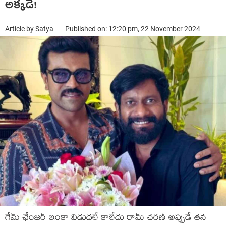
అక్క‌డే!
Article by
Satya
Published on: 12:20 pm, 22 November 2024
గేమ్ ఛేంజ‌ర్ ఇంకా విడుద‌లే కాలేదు రామ్ చ‌ర‌ణ్ అప్పుడే త‌న