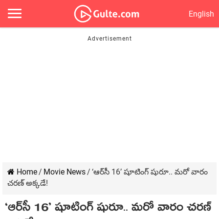
English
Home
/
Movie News
/
‘ఆర్‌సీ 16’ షూటింగ్ షురూ.. మ‌రో వారం
చ‌ర‌ణ్ అక్క‌డే!
‘ఆర్‌సీ 16’ షూటింగ్ షురూ.. మ‌రో వారం చ‌ర‌ణ్