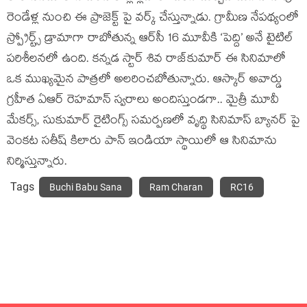
రెండేళ్ల నుంచి ఈ ప్రాజెక్ట్ పై వ‌ర్క్ చేస్తున్నాడు. గ్రామీణ నేప‌థ్యంలో
స్ప్రోర్ట్స్ డ్రామాగా రాబోతున్న ఆర్‌సీ 16 మూవీకి ‘పెద్ది’ అనే టైటిల్
ప‌రిశీల‌న‌లో ఉంది. కన్నడ స్టార్‌ శివ రాజ్‌కుమార్ ఈ సినిమాలో
ఒక ముఖ్య‌మైన పాత్ర‌లో అల‌రించ‌బోతున్నారు. ఆస్కార్ అవార్డు
గ్ర‌హీత ఏఆర్ రెహ‌మాన్ స్వ‌రాలు అందిస్తుండ‌గా.. మైత్రీ మూవీ
మేకర్స్‌, సుకుమార్‌ రైటింగ్స్‌ సమర్పణలో వృద్థి సినిమాస్ బ్యాన‌ర్ పై
వెంకట సతీష్‌ కిలారు పాన్ ఇండియా స్థాయిలో ఆ సినిమాను
నిర్మిస్తున్నారు.
Tags
Buchi Babu Sana
Ram Charan
RC16