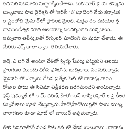
త‌దుప‌రి సినిమాను ప‌ట్టాలెక్కించేశాడు. సుకుమార్ ప్రియ శిష్యుడు
బుచ్చిబాబు సాన డైరెక్ష‌న్ లో ‘ఆర్‌సీ 16’ షూటింగ్ నేడు కర్నాటక
రాష్ట్రంలోని మైసూర్‌లో ప్రారంభ‌మైంది. శుక్ర‌వారం ఉద‌యం శ్రీ
చాముండేశ్వరి మాత ఆల‌యాన్ని సంద‌ర్శించిన బుచ్చిబాబు..
అమ్మవారి ఆశీస్సుల‌తో రెగ్యుల‌ర్ షూటింగ్ ను షురూ చేశాడు. ఈ
మేర‌కు ఎక్స్ ఖాతా ద్వారా తెలియ‌జేశారు.
ఇట్స్ ఎ బిగ్ డే అంటూ చేతిలో స్క్రిప్ట్ పేప‌ర్లు ప‌ట్టుకుని ఆల‌య
ప్రాంగ‌ణం ముందు దిగిన ఫోటోను బుచ్చిబాబు పంచుకున్నాడు.
మైసూర్ లో ఏర్పాటు చేసిన ప్ర‌త్యేక సెట్ లో దాదాపు వారం
రోజుల పాటు ఈ సినిమా చిత్రీక‌ర‌ణ జ‌ర‌గ‌నుందని అంటున్నారు.
ఫ‌స్ట్ షెడ్యూల్ లో రామ్ చ‌ర‌ణ్‌, హీరోయిన్ జాన్వీ క‌పూర్ ల‌పై కీల‌క
స‌న్నివేశాలు షూట్ చేస్తున్నారు. హీరో,హీరోయిన్ల‌తో పాటు ముఖ్య
తారాగణం కూడా షూట్ లో జాయిన్ అవుతున్నారు.
తొలి సినిమాతోనే వంద కోట్ల క్ల‌బ్ లో చేరిన బుచ్చిబాబు.. దాదాపు