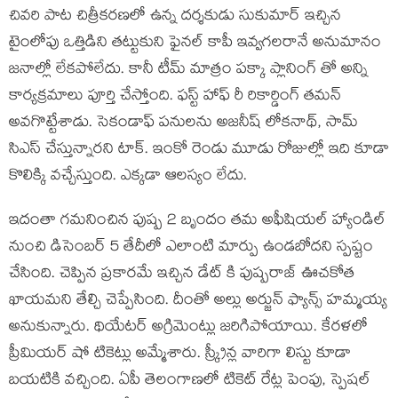
చివరి పాట చిత్రీకరణలో ఉన్న దర్శకుడు సుకుమార్ ఇచ్చిన
టైంలోపు ఒత్తిడిని తట్టుకుని ఫైనల్ కాపీ ఇవ్వగలరానే అనుమానం
జనాల్లో లేకపోలేదు. కానీ టీమ్ మాత్రం పక్కా ప్లానింగ్ తో అన్ని
కార్యక్రమాలు పూర్తి చేస్తోంది. ఫస్ట్ హాఫ్ రీ రికార్డింగ్ తమన్
అవగొట్టేశాడు. సెకండాఫ్ పనులను అజనీష్ లోకనాథ్, సామ్
సిఎస్ చేస్తున్నారని టాక్. ఇంకో రెండు మూడు రోజుల్లో ఇది కూడా
కొలిక్కి వచ్చేస్తుంది. ఎక్కడా ఆలస్యం లేదు.
ఇదంతా గమనించిన పుష్ప 2 బృందం తమ అఫీషియల్ హ్యాండిల్
నుంచి డిసెంబర్ 5 తేదీలో ఎలాంటి మార్పు ఉండబోదని స్పష్టం
చేసింది. చెప్పిన ప్రకారమే ఇచ్చిన డేట్ కి పుష్పరాజ్ ఊచకోత
ఖాయమని తేల్చి చెప్పేసింది. దీంతో అల్లు అర్జున్ ఫ్యాన్స్ హమ్మయ్య
అనుకున్నారు. థియేటర్ అగ్రిమెంట్లు జరిగిపోయాయి. కేరళలో
ప్రీమియర్ షో టికెట్లు అమ్మేశారు. స్క్రీన్ల వారిగా లిస్టు కూడా
బయటికి వచ్చింది. ఏపీ తెలంగాణలో టికెట్ రేట్ల పెంపు, స్పెషల్