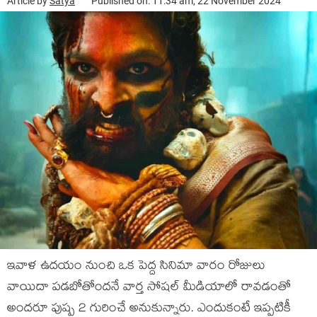
Article by
Satya
Published on: 11:34 am, 22 November 2024
ఇవాళ ఉదయం నుంచి ఒక పెద్ద సినిమా వారం రోజులు
వాయిదా పడబోతోందనే వార్త సోషల్ మీడియాలో రావడంతో
అందరూ పుష్ప 2 గురించే అనుకున్నారు. ఎందుకంటే ఇప్పటికీ