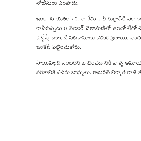
నోటీసులు పంపాడు.
ఇంకా హియరింగ్ కు రాలేదు కానీ కుర్రాడికి ఎల
రాసేటప్పుడు ఆ నెంబర్ చెలామణిలో ఉందో లేదో చె
పెట్టేస్తే ఇలాంటి పరిణామాలు ఎదురవుతాయి. ఎందుక
ఇంకేదీ పట్టించుకోరు.
సాయిపల్లవి నెంబరని భావించడానికి వాళ్ళ అమాయకత్వ
నరకానికి ఎవరు బాధ్యులు. అమరన్ నిర్మాత రాజ్