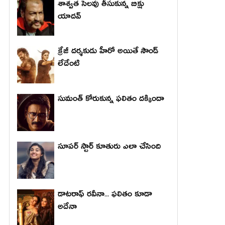
శాశ్వత సెలవు తీసుకున్న బిక్షు
యాదవ్
క్రేజీ దర్శకుడు హీరో అయితే సౌండ్
లేదేంటి
సుమంత్ కోరుకున్న ఫలితం దక్కిందా
సూపర్ స్టార్ కూతురు ఎలా చేసింది
డాటరాఫ్ రవీనా... ఫలితం కూడా
అదేనా