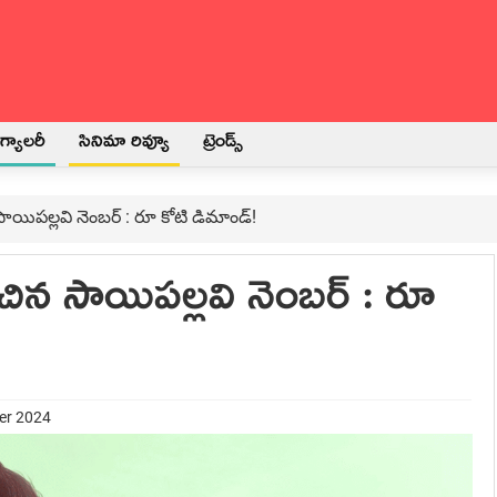
్యాలరీ
సినిమా రివ్యూ
ట్రెండ్స్
 సాయిపల్లవి నెంబర్ : రూ కోటి డిమాండ్!
ంచిన సాయిపల్లవి నెంబర్ : రూ
er 2024