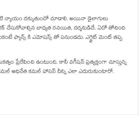
ాంటి న్యాయం దక్కుతుందో చూడాలి. అయినా డైలాగులు
క్ చేసుకోవాల్సిన బాధ్యత రచయిత, దర్శకుడిదే. ఏదో తోచింది
ంటే ఫ్యాన్స్ కి ఎమోషన్స్ తో పనుండదు. ఎగ్జైట్ మెంట్ తప్ప
ం ప్రేరేపించి ఉంటుంది. కానీ వగీషన్ ప్రత్యక్షంగా చూస్తున్న
 కమల్ అధినేత కమల్ హాసన్ దీన్ని ఎలా ఎదురుకుంటారో.