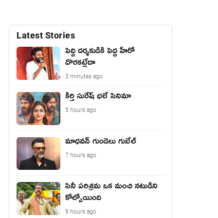
Latest Stories
పెద్ది దర్శకుడికి పెద్ద హీరో
దొరకట్లేదా
3 minutes ago
కీర్తి సురేష్ భ‌లే సినిమా
5 hours ago
మాధ‌వ‌న్ గుండెలు గుబేల్‌
7 hours ago
సినీ పరిశ్రమ ఒక మంచి నటుడిని
కోల్పోయింది
9 hours ago