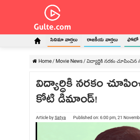
సినిమా వార్తలు
రాజకీయ వార్తలు
ఫోటో గ
Home
/
Movie News
/
విద్యార్ధికి నరకం చూపించిన
విద్యార్ధికి నరకం చూపి
కోటి డిమాండ్!
Article by
Satya
Published on: 6:00 pm, 21 Novemb