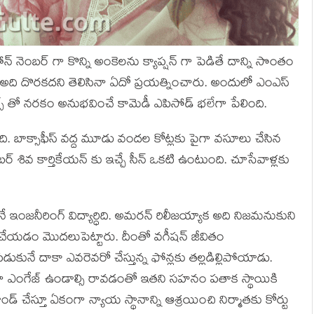
 నెంబర్ గా కొన్ని అంకెలను క్యాప్షన్ గా పెడితే దాన్ని సొంతం
రు. అది దొరకదని తెలిసినా ఏదో ప్రయత్నించారు. అందులో ఎంఎస్
స్ తో నరకం అనుభవించే కామెడీ ఎపిసోడ్ భలేగా పేలింది.
ి. బాక్సాఫీస్ వద్ద మూడు వందల కోట్లకు పైగా వసూలు చేసిన
ర్ శివ కార్తికేయన్ కు ఇచ్చే సీన్ ఒకటి ఉంటుంది. చూసేవాళ్లకు
నే ఇంజనీరింగ్ విద్యార్ధిది. అమరన్ రిలీజయ్యాక అది నిజమనుకుని
్ చేయడం మొదలుపెట్టారు. దీంతో వగీషన్ జీవితం
కునే దాకా ఎవరెవరో చేస్తున్న ఫోన్లకు తల్లడిల్లిపోయాడు.
గా ఎంగేజ్ ఉండాల్సి రావడంతో ఇతని సహనం పతాక స్థాయికి
్ చేస్తూ ఏకంగా న్యాయ స్థానాన్ని ఆశ్రయించి నిర్మాతకు కోర్టు