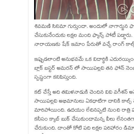
శివమణి సినిమా గుర్తుందా. అందులో నాగార్జున ఫోన్
చేసుకునేందుకు లక్షల మంది ఫ్యాన్స్ పోటీ పడ్డా
నారాయణకు షేక్ ఇమాం పేరుతో వచ్చే రాంగ్ కాల్
ఇప్పుడలాంటి అనుభవమే ఒక విదార్థికి ఎదురయ్యింద
బ్లాక్ బస్టర్ అమరన్ లో సాయిపల్లవి తన ఫోన్ నెంబ
స్పష్టంగా కనిపిస్తుంది.
కట్ చేస్తే అది తమిళనాడుకి చెందిన వివి వగీశన్ అ
సాయిపల్లవి అభిమానులు ఏకధాటిగా దానికి కాల్స
మారిపోయింది. ఉదయం లేచినప్పటి నుంచి రాత్రి పడు
కనీసం క్యాబ్ బుక్ చేసుకుందామన్న వీలు లేనంత
చేరుకుంది. దాంతో కోటి పది లక్షల పరిహారం డిమాండ