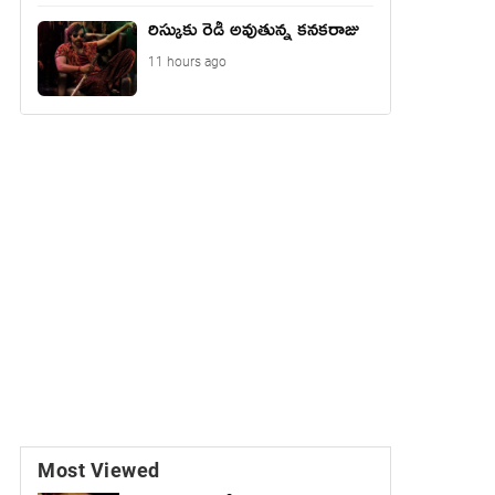
రిస్కుకు రెడీ అవుతున్న కనకరాజు
11 hours ago
Most Viewed