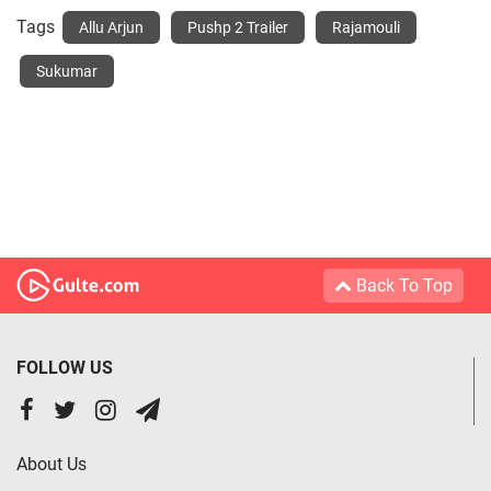
Tags
Allu Arjun
Pushp 2 Trailer
Rajamouli
Sukumar
Back To Top
FOLLOW US
About Us