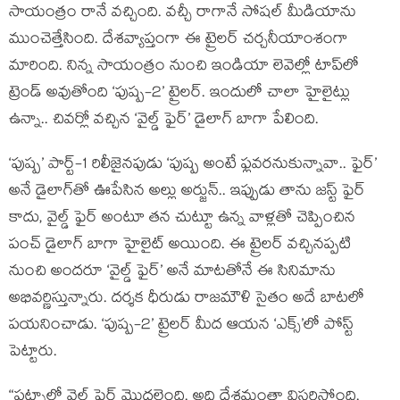
సాయంత్రం రానే వచ్చింది. వచ్చీ రాగానే సోషల్ మీడియాను
ముంచెత్తేసింది. దేశవ్యాప్తంగా ఈ ట్రైలర్ చర్చనీయాంశంగా
మారింది. నిన్న సాయంత్రం నుంచి ఇండియా లెవెల్లో టాప్‌లో
ట్రెండ్ అవుతోంది ‘పుష్ప-2’ ట్రైలర్. ఇందులో చాలా హైలైట్లు
ఉన్నా.. చివర్లో వచ్చిన ‘వైల్డ్ ఫైర్’ డైలాగ్ బాగా పేలింది.
‘పుష్ప’ పార్ట్-1 రిలీజైనపుడు ‘పుష్ప అంటే ఫ్లవరనుకున్నావా.. ఫైర్’
అనే డైలాగ్‌తో ఊపేసిన అల్లు అర్జున్.. ఇప్పుడు తాను జస్ట్ ఫైర్
కాదు, వైల్డ్ ఫైర్ అంటూ తన చుట్టూ ఉన్న వాళ్లతో చెప్పించిన
పంచ్ డైలాగ్ బాగా హైలైట్ అయింది. ఈ ట్రైలర్ వచ్చినప్పటి
నుంచి అందరూ ‘వైల్డ్ ఫైర్’ అనే మాటతోనే ఈ సినిమాను
అభివర్ణిస్తున్నారు. దర్శక ధీరుడు రాజమౌళి సైతం అదే బాటలో
పయనించాడు. ‘పుష్ప-2’ ట్రైలర్ మీద ఆయన ‘ఎక్స్’లో పోస్ట్
పెట్టారు.
“పట్నాలో వైల్డ్ ఫైర్ మొదలైంది. అది దేశమంతా విస్తరిస్తోంది.