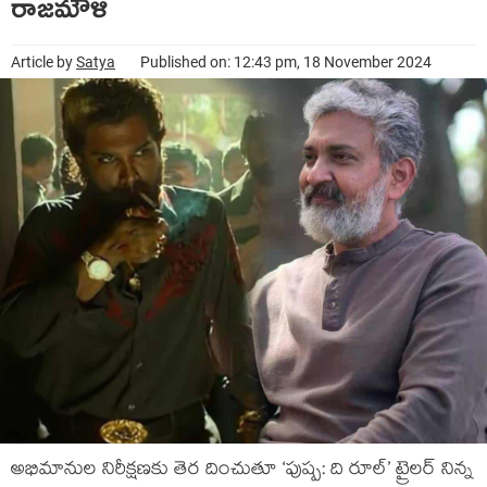
రాజమౌళి
Article by
Satya
Published on: 12:43 pm, 18 November 2024
అభిమానుల నిరీక్షణకు తెర దించుతూ ‘పుష్ప: ది రూల్’ ట్రైలర్ నిన్న