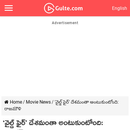
English
Home
/
Movie News
/
‘వైల్డ్ ఫైర్’ దేశమంతా అంటుకుంటోంది:
రాజమౌళి
‘వైల్డ్ ఫైర్’ దేశమంతా అంటుకుంటోంది: