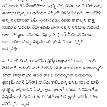
డిసెంబరు 5న పేలబోతోంది. పుష్ప పార్టీ కోసం ఆగలేకపోతున్నా”
అంటూ జక్కన్న ఈ ఉదయం ‘ఎక్స్’లో పోస్టు పెట్టాడు. రాజమౌళి
అన్ని సినిమాలకూ ఏమీ స్పందించడు. తనకు కావాల్సిన వాళ్ల
సినిమాల గురించి, లేదా తనకు బాగా నచ్చిన సినిమాల గురించే
ఇలా పోస్టులు పెడతాడు. ‘పుష్ప-2’ ట్రైలర్ మీద ఒక సగటు
అభిమానిలా పోస్టు పెట్టడం సోషల్ మీడియా దృష్టిని
ఆకర్షిస్తోంది.
సుకుమార్ మీద రాజమౌళికి ప్రత్యేక అభిమానం అన్న సంగతి
తెలిసిందే. గతంలో సుకుమార్‌తో కలిసి ఆయన ఒక ఇంటర్వ్యూలో
కూడా పాల్గొన్నాడు. అంతే కాక ఓ సందర్భంగా సుకుమార్,
త్రివిక్రమ్ మాస్ లీగ్‌లోకి రాలేదు కానీ.. వస్తే తనకు మించి మాస్
డైరెక్టర్లు అవుతారని పేర్కొన్నాడు. అలాగే ‘జగడం’ సినిమాలో ఓ
సన్నివేశంలో మాస్ గురించి మరో ఇంటర్వ్యూలో ఒక రేంజిోల
ఎలివేషన్ ఇచ్చాడు.