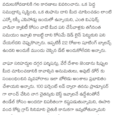
వదులుకోవడానికి గల కారణాలు వివరించారు. ఒక పెద్ద
సముద్రాన్ని సృష్టించి, ఒక తుఫాను దాని మీద చూపించడం లాంటి
ఎన్నో రిస్కీ ఎపిసోడ్లు ఇందులో ఉన్నాయని, ఎంత విఎఫెక్స్
వాడినా క్వాలిటీ కోసం వాటి మీద పని చేసేవాళ్లకు తగినంత
సమయం ఇవ్వాలి కాబట్టి దాని కోసమే డెడ్ లైన్ పెట్టుకుని పని
చేయలేదని చెప్పుకొచ్చారు. ఇప్పటికీ 22 రోజుల షూటింగ్ బ్యాలన్స్
ఉందని అందుకే ముందు చెప్పిన డేట్ అందుకోలేదని అన్నారు.
వాఘా సరిహద్దుల దగ్గర పర్మిషన్లు, వేరే దేశాల జెండాను షిప్పుల
మీద చూపించడానికి కావాల్సిన అనుమతులు, అవుట్ డోర్ కు
సంబంధించిన వ్యవహారాలు ఇలా బోలెడు అంశాలు ప్రభావితం
చేశాయని అన్నారు. 100 పర్సెంట్ లవ్ ద్వారా తనను ప్రొడ్యూసర్
గా లాంచ్ చేసిన నాగ చైతన్యకు బెస్ట్ ఇవ్వాలనే ఉద్దేశంతోనే
తండేల్ కోసం అందరూ విపరీతంగా కష్టపడుతున్నామని, ఈసారి
వంద కోట్ల గ్రాస్ సినిమాని చైతుకి కానుకగా ఇవ్వబోతున్నామని