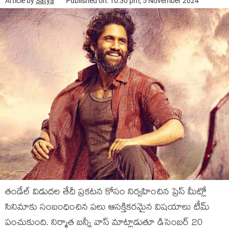
Article by
Satya
Published on: 10:30 pm, 5 November 2024
తండేల్ విడుదల తేదీ ప్రకటన కోసం నిర్వహించిన ప్రెస్ మీట్లో
సినిమాకు సంబంధించిన పలు ఆసక్తికరమైన విషయాలు టీమ్
పంచుకుంది. నిర్మాత బన్నీ వాస్ మాట్లాడుతూ డిసెంబర్ 20