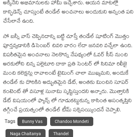
అక్కినేని అభిమానులకు హామీ ఇచ్చేశారు. ఆయన మాటల్లో
కాన్ఫిడెన్స్ చూస్తుంటే తండేల్ అంచనాలు అందుకుని అన్నంత పని
చేసేలానే ఉంది.
సో బన్నీ వాస్ చెప్పినదాన్ని బట్టి చూస్తే తండేల్ షూటింగ్ మొత్తం
పూర్తవ్వడానికి డిసెంబర్ చివరి వారం లేదా జనవరి వచ్చేలా ఉంది.
విపరీతమైన అంచనాలు నెలకొన్న నేపథ్యంలో ఓవర్ సీస్ నుంచి
అరకులోని చిన్న పల్లెటూరి దాకా ప్రతి సెంటర్ లో సినిమా రిలీజై
మంచి కలెక్షన్లు రావాలంటే టైమింగ్ చాలా ముఖ్యమని, అందుకే
తండేల్ కు దొరికిన అద్భుతమైన డేట్, అంతకు మించిన సూపర్
కంటెంట్ తో వసూళ్ల సునామి సృష్టిస్తుందని అన్నారు. మొత్తానికి
డేట్ విషయంలో ఫ్యాన్స్ లో గూడుకట్టుకున్న కాసింత అసంతృప్తిని
తగ్గించే ప్రయత్నంలో తండేల్ టీమ్ సక్సెసయ్యిందనే చెప్పాలి.
Tags
Bunny Vas
Chandoo Mondeti
Naga Chaitanya
Thandel