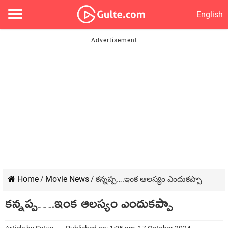
English
Home
/
Movie News
/
కన్నప్ప….ఇంక ఆలస్యం ఎందుకప్పా
కన్నప్ప….ఇంక ఆలస్యం ఎందుకప్పా