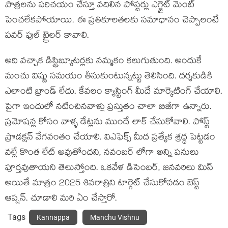
పాత్రలను పరిచయం చేస్తూ వదిలిన పోస్టర్లు ఎగ్జైట్ మెంట్
పెంచలేకపోయాయి. ఈ ప్రతికూలతలకు సమాధానం చెప్పాలంటే
పవర్ ఫుల్ ట్రైలర్ కావాలి.
అది వచ్చాక డిస్ట్రిబ్యూటర్లకు నమ్మకం కలుగుతుంది. అందుకే
మంచు విష్ణు సమయం తీసుకుంటున్నట్టు తెలిసింది. దర్శకుడికి
ఎలాంటి బ్రాండ్ లేదు. కేవలం క్యాస్టింగ్ మీదే మార్కెటింగ్ చేయాలి.
పైగా ఇందులో నటించినవాళ్లు ప్రస్తుతం చాలా బిజీగా ఉన్నారు.
ప్రమోషన్ల కోసం వాళ్ళ డేట్లను ముందే లాక్ చేసుకోవాలి. పోస్ట్
ప్రొడక్షన్ వేగవంతం చేయాలి. విఎఫెక్స్ మీద ప్రత్యేక శ్రద్ధ పెట్టడం
వల్లే కొంత లేట్ అవుతోందని, నవంబర్ లోగా అన్ని పనులు
పూర్తవుతాయని తెలుస్తోంది. ఒకవేళ డిసెంబర్, జనవరిలు మిస్
అయితే మాత్రం 2025 శివరాత్రిని టార్గెట్ చేసుకోవడం బెస్ట్
ఆప్షన్. చూడాలి మరి ఏం చేస్తారో.
Tags
Kannappa
Manchu Vishnu