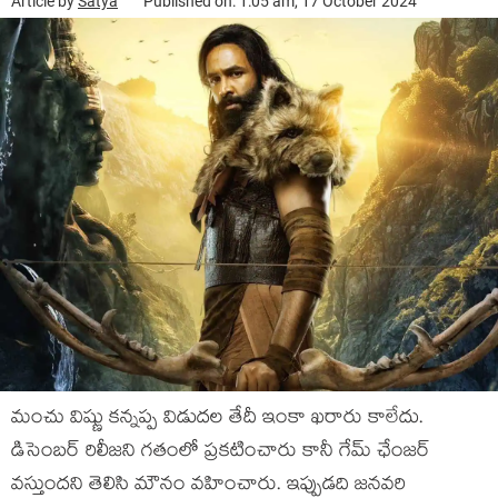
Article by
Satya
Published on: 1:05 am, 17 October 2024
మంచు విష్ణు కన్నప్ప విడుదల తేదీ ఇంకా ఖరారు కాలేదు.
డిసెంబర్ రిలీజని గతంలో ప్రకటించారు కానీ గేమ్ ఛేంజర్
వస్తుందని తెలిసి మౌనం వహించారు. ఇప్పుడది జనవరి