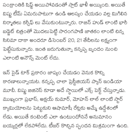
సంక్రాంతికి షిఫ్ట్ అయిపోవడంతో స్లాట్ ఖాళీ అయ్యింది. అయితే
విష్ణు టీమ్ ఏమరుపాటుగా ఉండి ఆలస్యం చేయడం వల్ల మిగిలిన
నిర్మాతలు కర్చీఫ్ లు వేసుకుంటున్నారు. రాబిన్ హుడ్ లాంటి భారీ
బడ్జెట్ చిత్రంతో మొదలుపెట్టి సారంగపాణి జాతకం లాంటి చిన్న
సినిమా దాకా అందరూ డిసెంబర్ 20, 21 తేదీలను లక్ష్యంగా
పెట్టేసుకున్నారు. ఇంత జరుగుతున్నా కన్నప్ప బృందం నుంచి
ఎలాంటి అనౌన్స్ మెంట్ లేదు.
ఇన్ సైడ్ టాక్ ప్రకారం జాప్యం చేయడం వెనుక కొన్ని
కారణాలున్నాయట. కన్నప్ప చాలా ప్రెస్టీజియస్ ప్యాన్ ఇండియా
మూవీ. విష్ణు బిజినెస్ కూడా అదే స్థాయిలో ఎక్స్ పెక్ట్ చేస్తున్నాడు.
ముఖ్యంగా ప్రభాస్, అక్షయ్ కుమార్, మోహన్ లాల్ లాంటి స్టార్
క్యామియోలను పెట్టుకుని ఆషామాషీ రేట్లకు అమ్మే ఉద్దేశంలో
లేడు. అయితే కంటెంట్ ఎలా ఉంటుందోననే అనుమానం
బయ్యర్లలో లేకపోలేదు. టీజర్ కొచ్చిన స్పందన మిశ్రమంగా ఉంది.